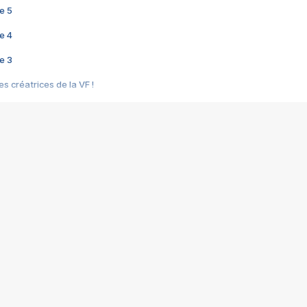
e 5
e 4
e 3
s créatrices de la VF !
e 2
e 1
e Mektoub My Love arrive enfin ! Rencontre avec Shaïn Boumedine et Sal
i : après Toni en famille
elle réalise le bouleversant Dites lui que je l'aime
ais ! Rencontre autour de Vie privée de Rebecca Zlotowski
 de Marguerite, Grave... Rencontre avec Ella Rumpf
 Les Rêveurs, un film intime sur la santé mentale
a avec un film sur le mouvement des Gilets jaunes