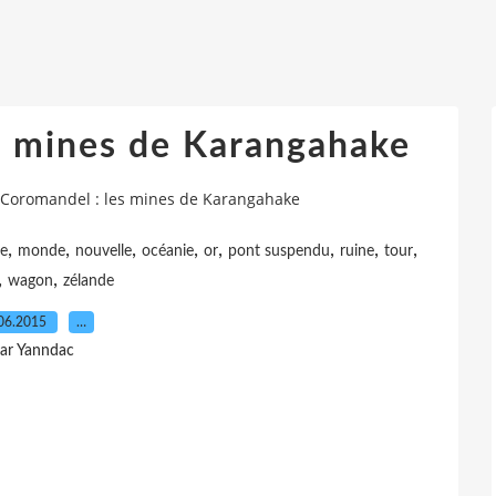
s mines de Karangahake
 Coromandel : les mines de Karangahake
,
,
,
,
,
,
,
,
e
monde
nouvelle
océanie
or
pont suspendu
ruine
tour
,
,
wagon
zélande
06.2015
…
ar Yanndac