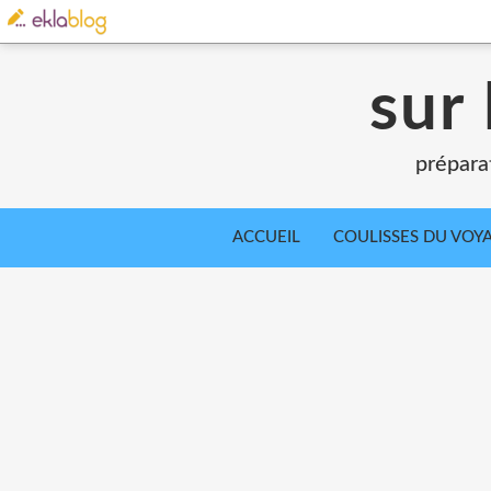
sur 
prépara
ACCUEIL
COULISSES DU VOY