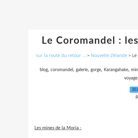
Le Coromandel : le
sur la route du retour ...
>
Nouvelle-Zélande
>
Le
,
,
,
,
,
blog
coromandel
galerie
gorge
Karangahake
min
voyage
30.
P
Les mines de la Moria :