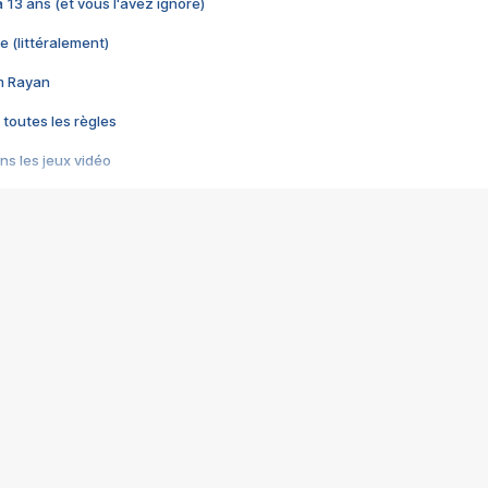
 a 13 ans (et vous l'avez ignoré)
e (littéralement)
im Rayan
 toutes les règles
s les jeux vidéo
us choquant de Rockstar ? - Le scandale BULLY
e plus moche de Steam
du RÊVE tourne au CAUCHEMAR
pendant 8 heures
it… à tort
umiliés par un jeu vidéo
ire - Final Fantasy 8
ti un empire - Age of Empires