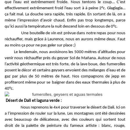
que l’eau est extrêmement froide. Nous tentons le coup… C’est
effectivement extrêmement froid l’eau sort à à peine 2°c. Glaglagla…
ça fait mal. La douche sera rapide, très rapide. En sortant de là, on a
même l’impression d’avoir chaud. Enfin pas trop longtemps, parce
qu’ici aussi la température la nuit descend loin en dessous de 0°c.
Une bouteille de vin est prévue dans notre repas pour nous
réchauffer, mais grâce à Laurence, nous en aurons même deux. Faut
au moins ça pour ne pas geler sur place ;)
Le lendemain, nous avoisinons les 5000 mètres d’altitudes pour
venir nous réchauffer près du geyser Sol de Mañana. Autour de nous
l’activité géothermique est très forte, de la lave boue, des fumerolles
posent le décor et certains geysers envoient des mélanges d’eau et de
gaz par plus de 50 mètres de haut. Nos compagnons de jepp en
profiteront même pour se
baigner dans des eaux thermales à plus de
40°c.
Désert de Dali et laguna verde :
Nous reprenons le 4x4 pour traverser le désert de Dali. Ici on
a l’impression de rouler sur la lune. Les montagnes ont été dessinées
avec beaucoup de délicatesse, avec des couleurs qui sortent tout
droit de la palette de peinture du fameux artiste : blanc, rouge,