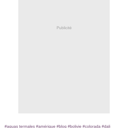
Publicité
#aguas termales
#amérique
#blog
#bolivie
#colorada
#dali