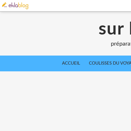
sur 
prépara
ACCUEIL
COULISSES DU VOY