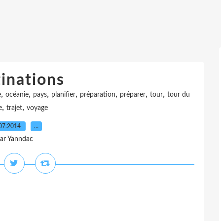
inations
,
,
,
,
,
,
,
e
océanie
pays
planifier
préparation
préparer
tour
tour du
,
,
e
trajet
voyage
07.2014
…
ar Yanndac