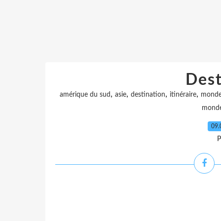
Dest
,
,
,
,
amérique du sud
asie
destination
itinéraire
mond
mond
09.
P