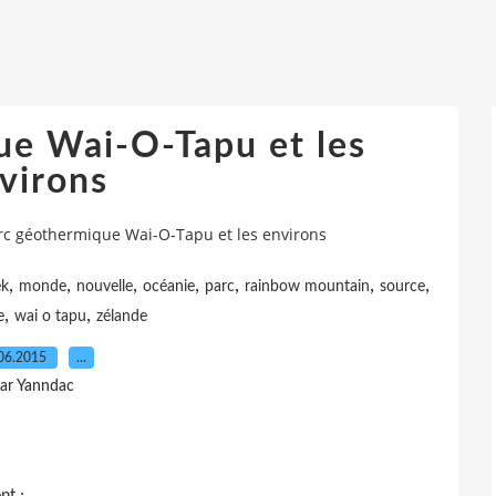
ue Wai-O-Tapu et les
virons
rc géothermique Wai-O-Tapu et les environs
,
,
,
,
,
,
,
ek
monde
nouvelle
océanie
parc
rainbow mountain
source
,
,
e
wai o tapu
zélande
06.2015
…
ar Yanndac
nt :