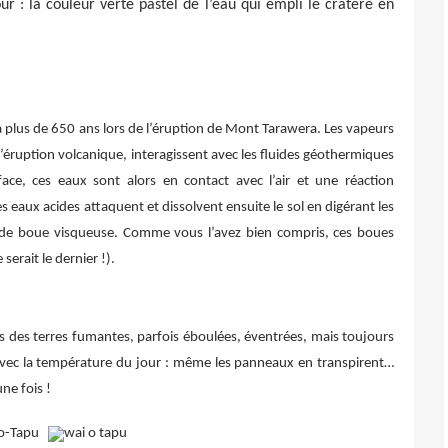
r : la couleur verte pastel de l’eau qui empli le cratère en
lus de 650 ans lors de l’éruption de Mont Tarawera. Les vapeurs
’éruption volcanique, interagissent avec les fluides géothermiques
face, ces eaux sont alors en contact avec l’air et une réaction
 eaux acides attaquent et dissolvent ensuite le sol en digérant les
 de boue visqueuse. Comme vous l’avez bien compris, ces boues
serait le dernier !).
terres fumantes, parfois éboulées, éventrées, mais toujours
 avec la température du jour : même les panneaux en transpirent…
ne fois !