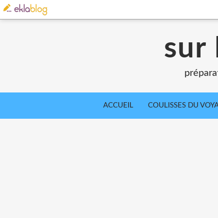
sur 
prépara
ACCUEIL
COULISSES DU VOY