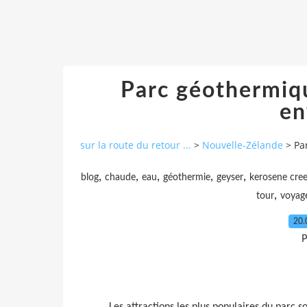
Parc géothermiq
en
sur la route du retour ...
>
Nouvelle-Zélande
>
Pa
,
,
,
,
,
blog
chaude
eau
géothermie
geyser
kerosene cre
,
tour
voyag
20.
P
Les attractions les plus populaires du parc so