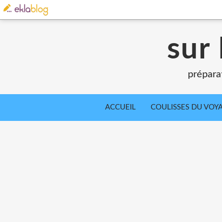
sur 
prépara
ACCUEIL
COULISSES DU VOY