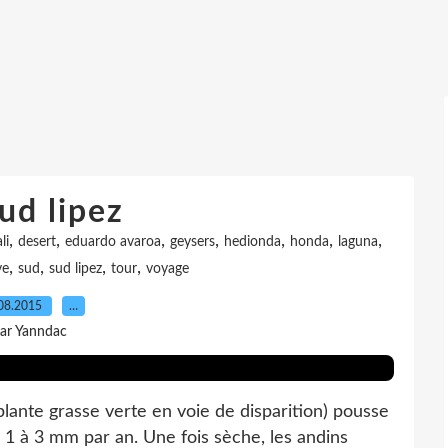
ud lipez
,
,
,
,
,
,
,
li
desert
eduardo avaroa
geysers
hedionda
honda
laguna
,
,
,
,
ve
sud
sud lipez
tour
voyage
08.2015
…
ar Yanndac
plante grasse verte en voie de disparition) pousse
 1 à 3 mm par an. Une fois sèche, les andins