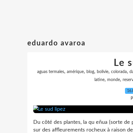
eduardo avaroa
Le s
,
,
,
,
,
aguas termales
amérique
blog
bolivie
colorada
da
,
,
latine
monde
reser
16.
P
Du côté des plantes, la qu eñua (sorte de 
sur des affleurements rocheux à raison de