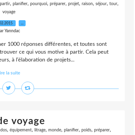
,
,
,
,
,
,
,
,
partir
planifier
pourquoi
préparer
projet
raison
séjour
tour
voyage
02.2015
…
ar Yanndac
ner 1000 réponses différentes, et toutes sont
trouver ce qui vous motive à partir. Cela peut
urs, à l’élaboration de projets...
ire la suite
de voyage
,
,
,
,
,
,
,
,
dos
équipement
litrage
monde
planifier
poids
préparer