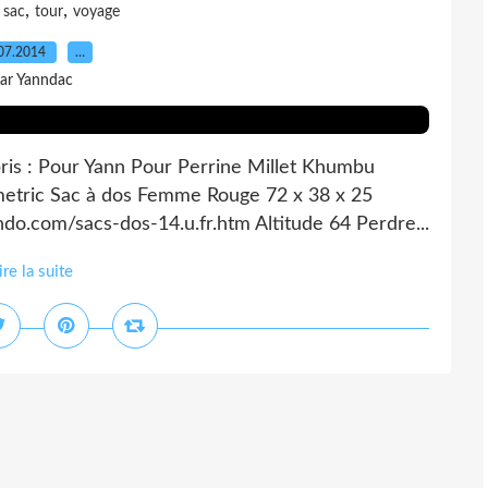
,
,
,
sac
tour
voyage
07.2014
…
ar Yanndac
pris : Pour Yann Pour Perrine Millet Khumbu
etric Sac à dos Femme Rouge 72 x 38 x 25
ndo.com/sacs-dos-14.u.fr.htm Altitude 64 Perdre...
ire la suite