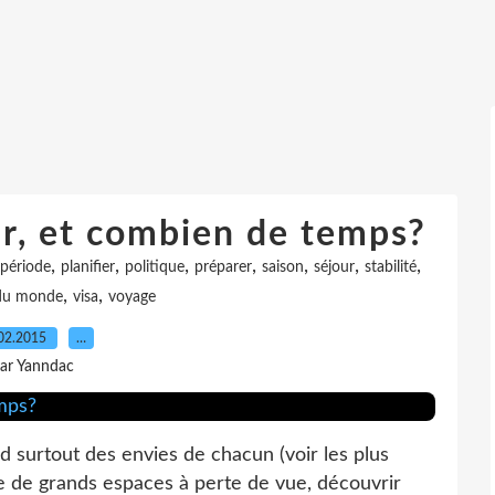
ir, et combien de temps?
,
,
,
,
,
,
,
période
planifier
politique
préparer
saison
séjour
stabilité
,
,
du monde
visa
voyage
02.2015
…
ar Yanndac
d surtout des envies de chacun (voir les plus
e de grands espaces à perte de vue, découvrir