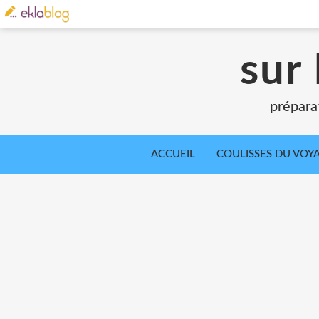
sur 
prépara
ACCUEIL
COULISSES DU VOY