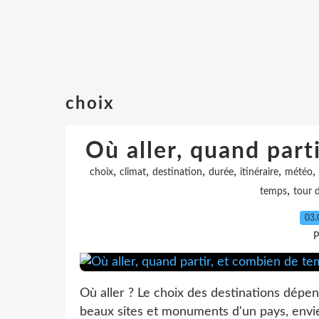
choix
Où aller, quand part
,
,
,
,
,
,
choix
climat
destination
durée
itinéraire
météo
,
temps
tour 
03.
P
Où aller ? Le choix des destinations dépen
beaux sites et monuments d'un pays, envi