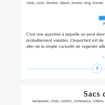
,
,
,
,
,
,
,
choix
court
décision
départ
évasion
long
monde
03.
P
C’est une question à laquelle on peut don
probablement valables. L’important est de 
aller de la simple curiosité de regarder aille
L
Sacs 
,
,
,
,
backpacker
choix
confort
contenance
critères