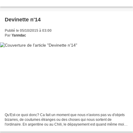
Devinette n'14
Publié le 05/10/2015 à 03:00
Par
Yanndac
Qu'Est-ce quoi donc? Ca fait un moment que nous n'avions pas vu d'objets
bizarres, de coutumes étranges ou des choses qui nous sortent de
l'ordinaire. En argentine ou au Chili, le dépaysement est quand même moins
fort que dans les autres pays que nous...