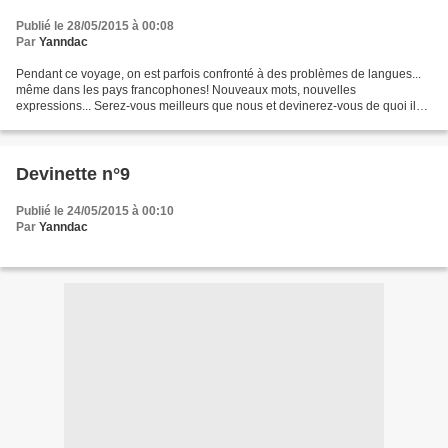
Publié le 28/05/2015 à 00:08
Par
Yanndac
Pendant ce voyage, on est parfois confronté à des problèmes de langues...
même dans les pays francophones! Nouveaux mots, nouvelles
expressions... Serez-vous meilleurs que nous et devinerez-vous de quoi il
s'agit? Qu'Est-ce quoi donc? Le mot du jour:...
Devinette n°9
Publié le 24/05/2015 à 00:10
Par
Yanndac