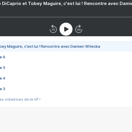
 DiCaprio et Tobey Maguire, c'est lui ! Rencontre avec Dam
bey Maguire, c'est lui ! Rencontre avec Damien Witecka
e 6
e 5
e 4
e 3
s créatrices de la VF !
e 2
e 1
e Mektoub My Love arrive enfin ! Rencontre avec Shaïn Boumedine et Sal