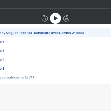
bey Maguire, c'est lui ! Rencontre avec Damien Witecka
e 6
e 5
e 4
e 3
s créatrices de la VF !
e 2
e 1
e Mektoub My Love arrive enfin ! Rencontre avec Shaïn Boumedine et Sal