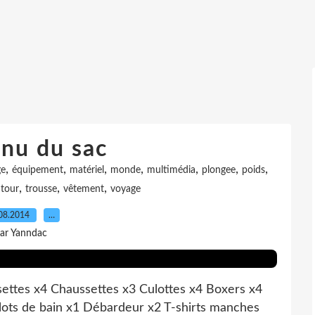
nu du sac
,
,
,
,
,
,
,
ge
équipement
matériel
monde
multimédia
plongee
poids
,
,
,
,
tour
trousse
vêtement
voyage
08.2014
…
ar Yanndac
ettes x4 Chaussettes x3 Culottes x4 Boxers x4
llots de bain x1 Débardeur x2 T-shirts manches