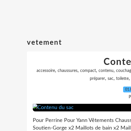
vetement
Conte
,
,
,
,
accessoire
chaussures
compact
contenu
coucha
,
,
préparer
sac
toilette
01.
P
Pour Perrine Pour Yann Vêtements Chauss
Soutien-Gorge x2 Maillots de bain x2 Mai