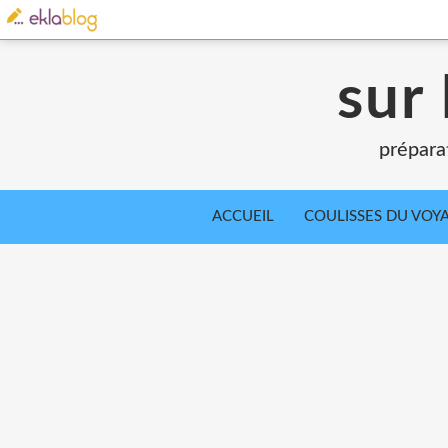
sur 
prépara
ACCUEIL
COULISSES DU VOY