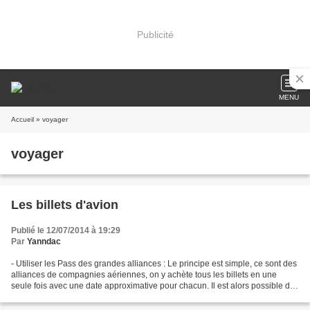
Publicité
MENU
Accueil
» voyager
voyager
Les billets d'avion
Publié le 12/07/2014 à 19:29
Par
Yanndac
- Utiliser les Pass des grandes alliances : Le principe est simple, ce sont des
alliances de compagnies aériennes, on y achète tous les billets en une
seule fois avec une date approximative pour chacun. Il est alors possible de
changer gratuitement ces...