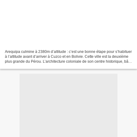
Arequipa culmine à 2380m d’altitude : c’est une bonne étape pour s’habituer
à l’altitude avant d’arriver à Cuzco et en Bolivie. Cette ville est la deuxième
plus grande du Pérou. L’architecture coloniale de son centre historique, bâtit
en 1540 à partir...