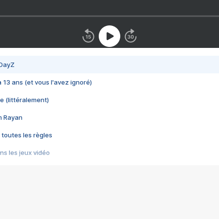
 DayZ
 a 13 ans (et vous l'avez ignoré)
e (littéralement)
im Rayan
 toutes les règles
s les jeux vidéo
us choquant de Rockstar ? - Le scandale BULLY
e plus moche de Steam
du RÊVE tourne au CAUCHEMAR