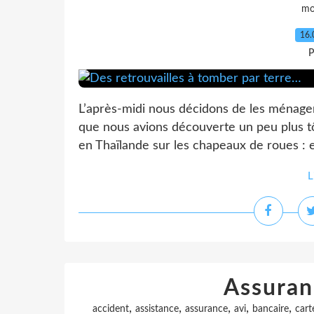
mo
16.
P
L’après-midi nous décidons de les ménage
que nous avions découverte un peu plus tôt
en Thaïlande sur les chapeaux de roues : e
L
Assuran
,
,
,
,
,
accident
assistance
assurance
avi
bancaire
cart