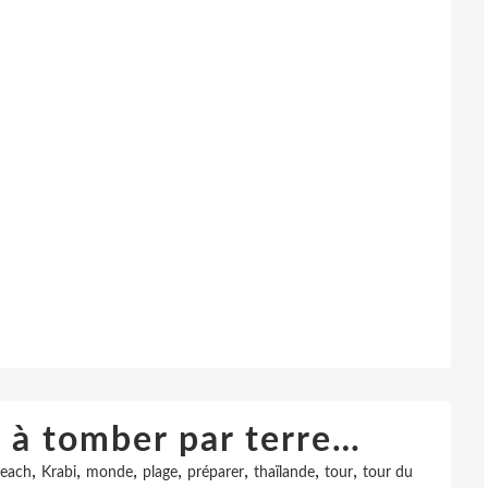
s à tomber par terre…
,
,
,
,
,
,
,
beach
Krabi
monde
plage
préparer
thaïlande
tour
tour du