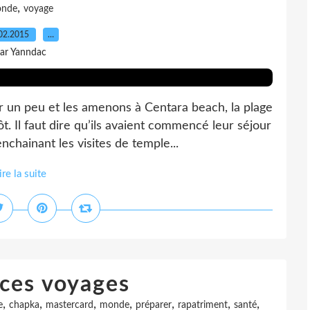
,
nde
voyage
02.2015
…
ar Yanndac
r un peu et les amenons à Centara beach, la plage
. Il faut dire qu’ils avaient commencé leur séjour
nchainant les visites de temple...
ire la suite
ces voyages
,
,
,
,
,
,
,
e
chapka
mastercard
monde
préparer
rapatriment
santé