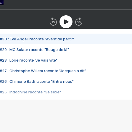
#30 : Eve Angeli raconte "Avant de partir"
#29 : MC Solaar raconte "Bouge de là"
28 : Lorie raconte "Je vais vite"
#27 : Christophe Willem raconte "Jacques a dit"
#26 : Chimène Badi raconte "Entre nous"
#25 : Indochine raconte "3e sexe"
#24 : Zaho raconte "C'est chelou"
#23 : Patrick Bruel raconte "Au café des délices"
#22 : Kyo raconte "Le chemin"