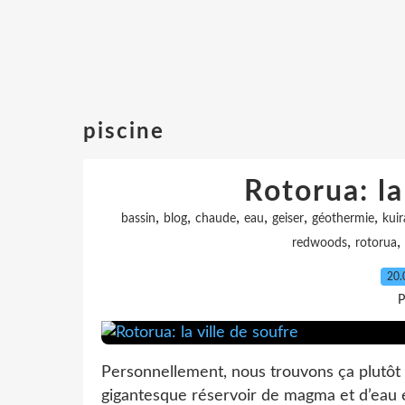
piscine
Rotorua: la
,
,
,
,
,
,
bassin
blog
chaude
eau
geiser
géothermie
kui
,
,
redwoods
rotorua
20.
P
Personnellement, nous trouvons ça plutôt i
gigantesque réservoir de magma et d’eau en