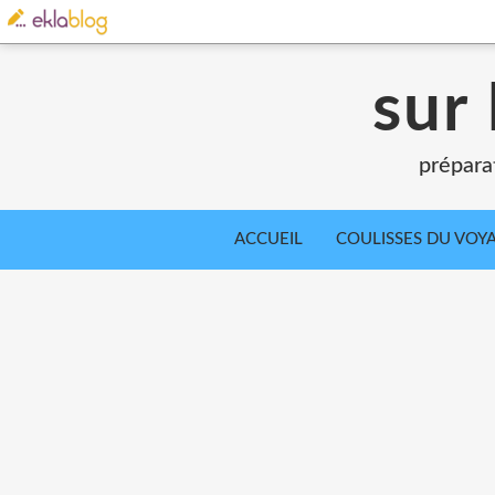
sur 
prépara
ACCUEIL
COULISSES DU VOY