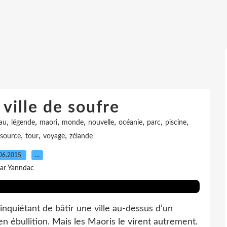
 ville de soufre
,
,
,
,
,
,
,
,
rau
légende
maori
monde
nouvelle
océanie
parc
piscine
,
,
,
source
tour
voyage
zélande
06.2015
…
ar Yanndac
nquiétant de bâtir une ville au-dessus d’un
 ébullition. Mais les Maoris le virent autrement.