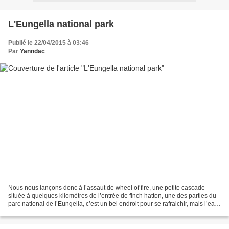
L'Eungella national park
Publié le 22/04/2015 à 03:46
Par
Yanndac
Nous nous lançons donc à l’assaut de wheel of fire, une petite cascade
située à quelques kilomètres de l’entrée de finch hatton, une des parties du
parc national de l’Eungella, c’est un bel endroit pour se rafraichir, mais l’eau
n’y est pas vraiment très...