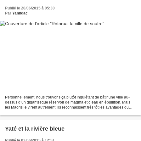
Publié le 20/06/2015 à 05:30
Par
Yanndac
Personnellement, nous trouvons ça plutôt inquiétant de bâtir une ville au-
dessus d’un gigantesque réservoir de magma et d’eau en ébullition. Mais
les Maoris le virent autrement. Ils reconnaissent très tôt les avantages du
thermalisme qu’ils exploitent...
Yaté et la rivière bleue
Publié le 03/06/2015 à 12:51