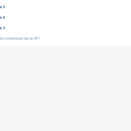
e 5
e 4
e 3
s créatrices de la VF !
e 2
e 1
e Mektoub My Love arrive enfin ! Rencontre avec Shaïn Boumedine et Sal
i : après Toni en famille
elle réalise le bouleversant Dites lui que je l'aime
ais ! Rencontre autour de Vie privée de Rebecca Zlotowski
 de Marguerite, Grave... Rencontre avec Ella Rumpf
 Les Rêveurs, un film intime sur la santé mentale