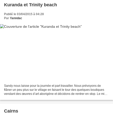
Kuranda et Trinity beach
Publié le 03/04/2015 à 04:28
Par
Yanndac
Sandy nous laisse pour la journée et part travailler. Nous prévoyons de
flâner un peu plus sur le village en faisant le tour des quelques boutiques
vendant des œuvres d’art aborigène et décidons de rentrer en stop. Le midi,
nous rencontrons un couple...
Cairns