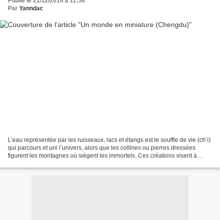
Publié le 21/12/2014 à 11:58
Par
Yanndac
L’eau représentée par les ruisseaux, lacs et étangs est le souffle de vie (ch’i)
qui parcours et uni l’univers, alors que les collines ou pierres dressées
figurent les montagnes où siègent les immortels. Ces créations visent à
reconstituer un coin de...