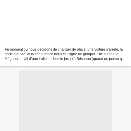
Au moment où nous décidons de changer de place, une voiture s’arrête, la
porte s’ouvre, et la conductrice nous fait signe de grimper. Elle s’appelle
Mégane, et fait d’une traite le chemin jusqu’à Brisbane (quand on pense que
l’on a prévu 5 semaines pour...