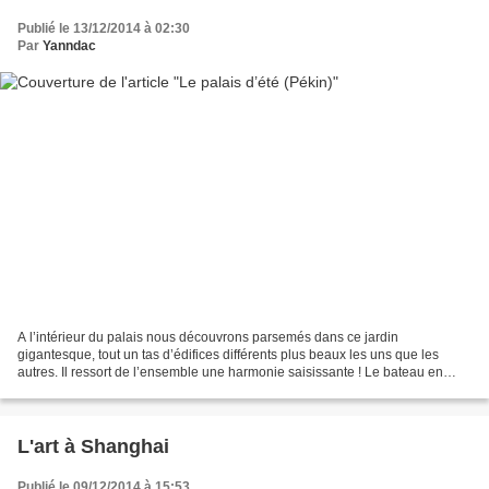
Publié le 13/12/2014 à 02:30
Par
Yanndac
A l’intérieur du palais nous découvrons parsemés dans ce jardin
gigantesque, tout un tas d’édifices différents plus beaux les uns que les
autres. Il ressort de l’ensemble une harmonie saisissante ! Le bateau en
marbre est en réalité un palais auquel ont...
L'art à Shanghai
Publié le 09/12/2014 à 15:53