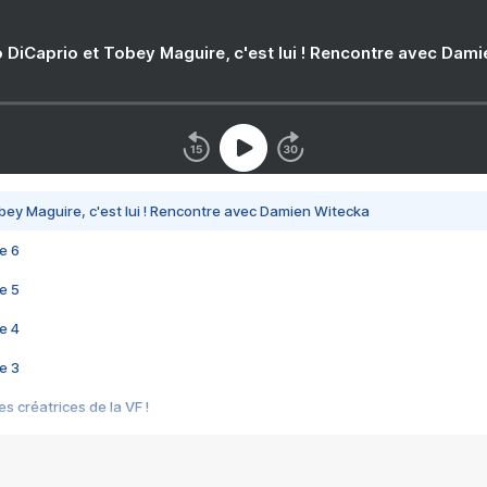
 DiCaprio et Tobey Maguire, c'est lui ! Rencontre avec Dam
bey Maguire, c'est lui ! Rencontre avec Damien Witecka
e 6
e 5
e 4
e 3
s créatrices de la VF !
e 2
e 1