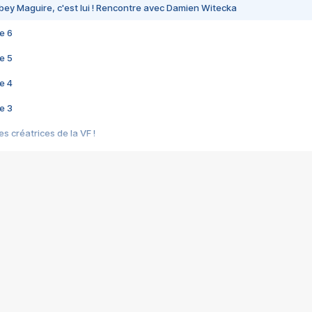
bey Maguire, c'est lui ! Rencontre avec Damien Witecka
e 6
e 5
e 4
e 3
s créatrices de la VF !
e 2
e 1
e Mektoub My Love arrive enfin ! Rencontre avec Shaïn Boumedine et Sal
i : après Toni en famille
elle réalise le bouleversant Dites lui que je l'aime
ais ! Rencontre autour de Vie privée de Rebecca Zlotowski
 de Marguerite, Grave... Rencontre avec Ella Rumpf