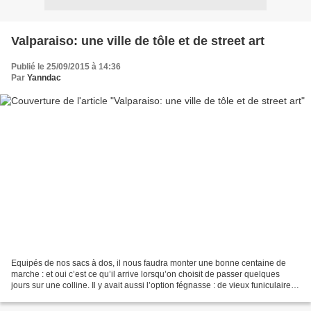
Valparaiso: une ville de tôle et de street art
Publié le 25/09/2015 à 14:36
Par
Yanndac
Equipés de nos sacs à dos, il nous faudra monter une bonne centaine de
marche : et oui c’est ce qu’il arrive lorsqu’on choisit de passer quelques
jours sur une colline. Il y avait aussi l’option fégnasse : de vieux funiculaires
bringuebalants et rouillés...