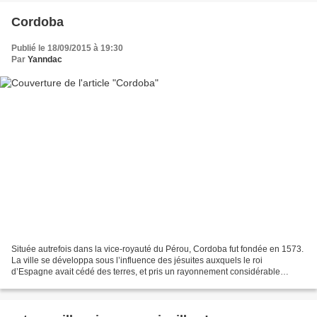
Cordoba
Publié le 18/09/2015 à 19:30
Par
Yanndac
Située autrefois dans la vice-royauté du Pérou, Cordoba fut fondée en 1573.
La ville se développa sous l’influence des jésuites auxquels le roi
d’Espagne avait cédé des terres, et pris un rayonnement considérable
rivalisant en permanence avec Buenos Aires....