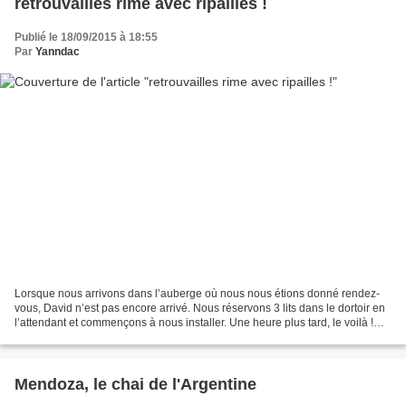
retrouvailles rime avec ripailles !
Publié le 18/09/2015 à 18:55
Par
Yanndac
Lorsque nous arrivons dans l’auberge où nous nous étions donné rendez-
vous, David n’est pas encore arrivé. Nous réservons 3 lits dans le dortoir en
l’attendant et commençons à nous installer. Une heure plus tard, le voilà !
Nous sommes très contents de...
Mendoza, le chai de l'Argentine