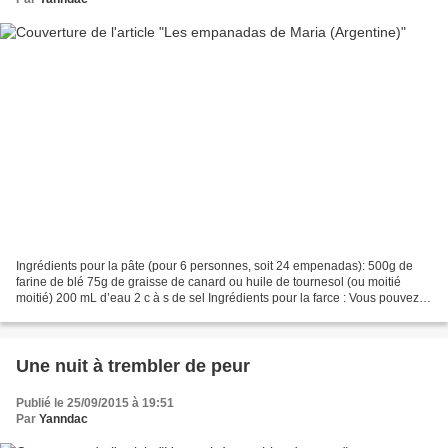
Ingrédients pour la pâte (pour 6 personnes, soit 24 empenadas): 500g de
farine de blé 75g de graisse de canard ou huile de tournesol (ou moitié
moitié) 200 mL d’eau 2 c à s de sel Ingrédients pour la farce : Vous pouvez
mettre un peu ce que vous voulez...
Une nuit à trembler de peur
Publié le 25/09/2015 à 19:51
Par
Yanndac