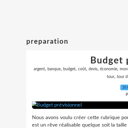
preparation
Budget 
,
,
,
,
,
,
argent
banque
budget
coût
devis
économie
mon
,
tour
tour 
20.
P
Nous avons voulu créer cette rubrique p
est un rêve réalisable quelque soit la tail