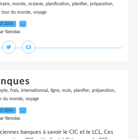
,
,
,
,
,
,
éraire
monde
océanie
planification
planifier
préparation
,
,
tour du monde
voyage
07.2014
…
ar Yanndac
nques
,
,
,
,
,
,
,
pte
frais
internationnal
ligne
mois
planifier
préparation
,
ur du monde
voyage
07.2014
…
ar Yanndac
iennes banques à savoir le CIC et le LCL, Ces