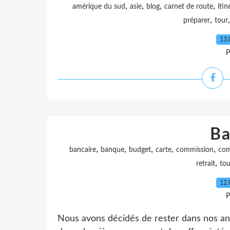
,
,
,
,
amérique du sud
asie
blog
carnet de route
itin
,
préparer
tour
13.
P
Ba
,
,
,
,
,
bancaire
banque
budget
carte
commission
com
,
retrait
to
12.
P
Nous avons décidés de rester dans nos anc