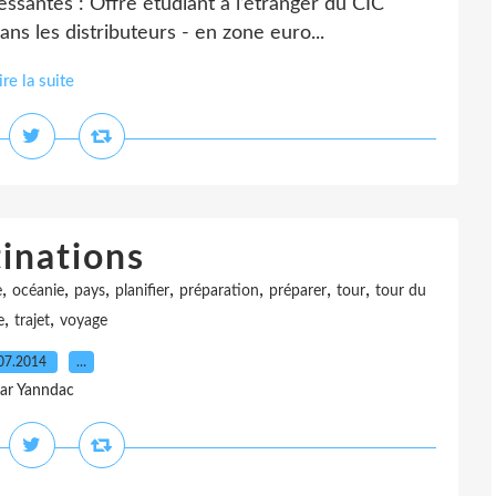
ssantes : Offre étudiant à l’étranger du CIC
ans les distributeurs - en zone euro...
ire la suite
inations
,
,
,
,
,
,
,
e
océanie
pays
planifier
préparation
préparer
tour
tour du
,
,
e
trajet
voyage
07.2014
…
ar Yanndac