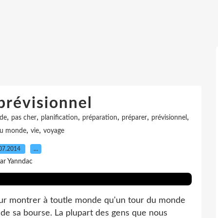
prévisionnel
,
,
,
,
,
,
de
pas cher
planification
préparation
préparer
prévisionnel
,
,
du monde
vie
voyage
07.2014
…
ar Yanndac
our montrer à toutle monde qu'un tour du monde
le de sa bourse. La plupart des gens que nous