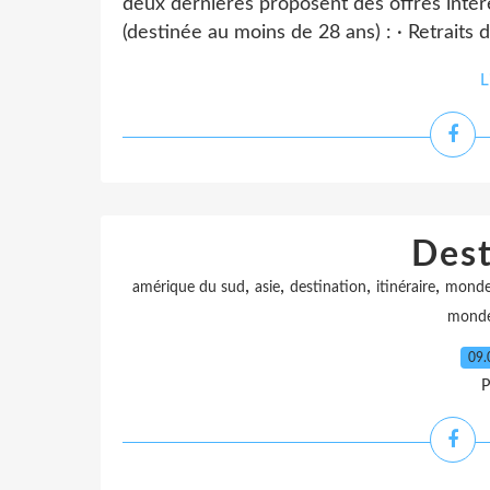
deux dernières proposent des offres intére
(destinée au moins de 28 ans) : · Retraits d
L
Dest
,
,
,
,
amérique du sud
asie
destination
itinéraire
mond
mond
09.
P