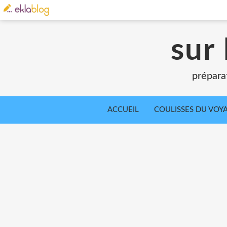
sur 
prépara
ACCUEIL
COULISSES DU VOY