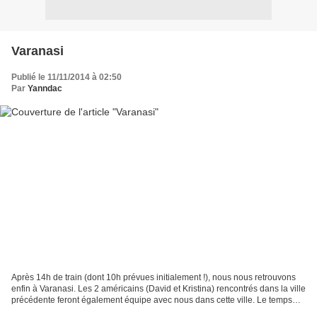
Varanasi
Publié le 11/11/2014 à 02:50
Par
Yanndac
Après 14h de train (dont 10h prévues initialement !), nous nous retrouvons
enfin à Varanasi. Les 2 américains (David et Kristina) rencontrés dans la ville
précédente feront également équipe avec nous dans cette ville. Le temps
d’esquiver les rickshaws,...