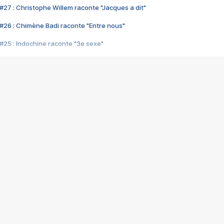
#27 : Christophe Willem raconte "Jacques a dit"
#26 : Chimène Badi raconte "Entre nous"
#25 : Indochine raconte "3e sexe"
#24 : Zaho raconte "C'est chelou"
#23 : Patrick Bruel raconte "Au café des délices"
#22 : Kyo raconte "Le chemin"
#21 : Nolwenn Leroy raconte "Cassé"
#20 : Patrick Hernandez raconte "Born to be alive"
#19 : Lorie raconte "Près de moi"
#18 : Michael Jones raconte "A nos actes manqués" (avec Jean-Jacque
#17 : Khaled raconte "Aïcha"
#16 : Corneille raconte "Parce qu'on vient de loin"
#15 : Indochine raconte "L'aventurier"