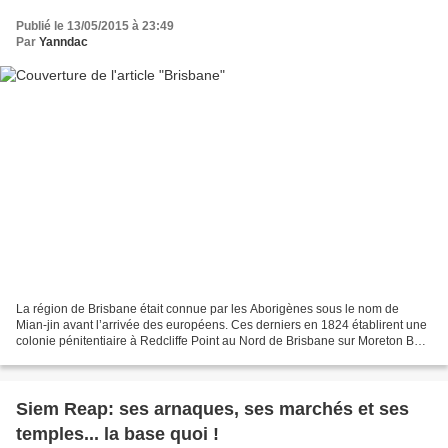
Publié le 13/05/2015 à 23:49
Par
Yanndac
La région de Brisbane était connue par les Aborigènes sous le nom de
Mian-jin avant l’arrivée des européens. Ces derniers en 1824 établirent une
colonie pénitentiaire à Redcliffe Point au Nord de Brisbane sur Moreton Bay
où furent anvoyés les détenus...
Siem Reap: ses arnaques, ses marchés et ses
temples... la base quoi !