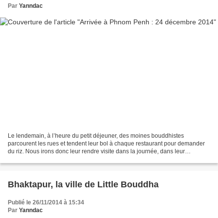
Par
Yanndac
Le lendemain, à l’heure du petit déjeuner, des moines bouddhistes
parcourent les rues et tendent leur bol à chaque restaurant pour demander
du riz. Nous irons donc leur rendre visite dans la journée, dans leur
monastère où peu de bâtiments d’époques ont...
Bhaktapur, la ville de Little Bouddha
Publié le 26/11/2014 à 15:34
Par
Yanndac