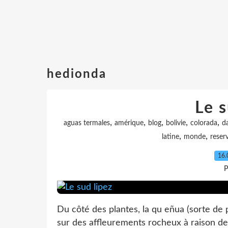
hedionda
Le s
,
,
,
,
,
aguas termales
amérique
blog
bolivie
colorada
da
,
,
latine
monde
reser
16.
P
Du côté des plantes, la qu eñua (sorte de 
sur des affleurements rocheux à raison de