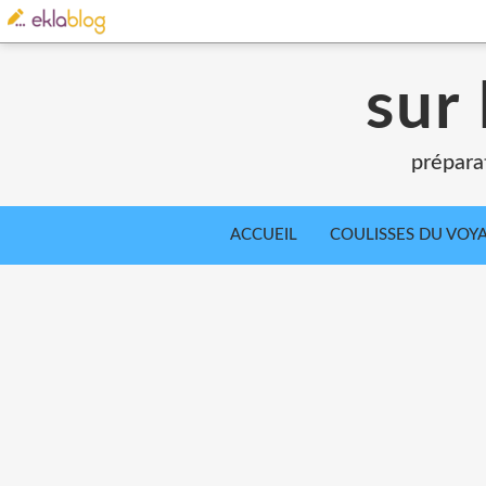
sur 
prépara
ACCUEIL
COULISSES DU VOY