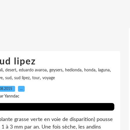
ud lipez
,
,
,
,
,
,
,
li
desert
eduardo avaroa
geysers
hedionda
honda
laguna
,
,
,
,
ve
sud
sud lipez
tour
voyage
08.2015
…
ar Yanndac
plante grasse verte en voie de disparition) pousse
 1 à 3 mm par an. Une fois sèche, les andins