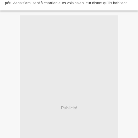
péruviens s’amusent à charrier leurs voisins en leur disant qu’ils habitent du
côté Titi du lac alors que les...
Publicité