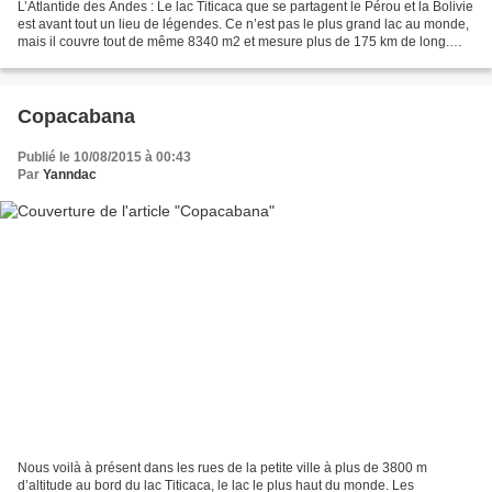
L’Atlantide des Andes : Le lac Titicaca que se partagent le Pérou et la Bolivie
est avant tout un lieu de légendes. Ce n’est pas le plus grand lac au monde,
mais il couvre tout de même 8340 m2 et mesure plus de 175 km de long.
Son nom signifie « Puma...
Copacabana
Publié le 10/08/2015 à 00:43
Par
Yanndac
Nous voilà à présent dans les rues de la petite ville à plus de 3800 m
d’altitude au bord du lac Titicaca, le lac le plus haut du monde. Les