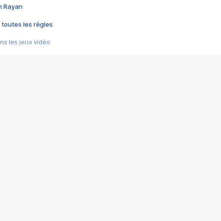
im Rayan
 toutes les règles
s les jeux vidéo
us choquant de Rockstar ? - Le scandale BULLY
e plus moche de Steam
du RÊVE tourne au CAUCHEMAR
pendant 8 heures
it… à tort
umiliés par un jeu vidéo
ire - Final Fantasy 8
ti un empire - Age of Empires
story DOFUS
tard, il crée l'un des pires jeux de tous les temps, MindsEye.