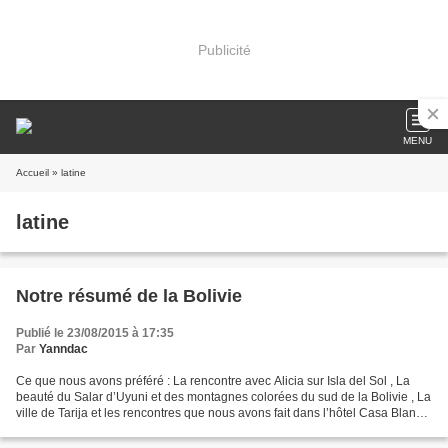
Publicité
MENU
Accueil
» latine
latine
Notre résumé de la Bolivie
Publié le 23/08/2015 à 17:35
Par
Yanndac
Ce que nous avons préféré : La rencontre avec Alicia sur Isla del Sol , La
beauté du Salar d’Uyuni et des montagnes colorées du sud de la Bolivie , La
ville de Tarija et les rencontres que nous avons fait dans l’hôtel Casa Blanca,
Les élégantes tenues...