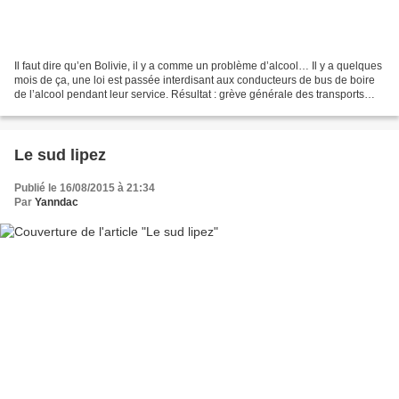
Il faut dire qu’en Bolivie, il y a comme un problème d’alcool… Il y a quelques
mois de ça, une loi est passée interdisant aux conducteurs de bus de boire
de l’alcool pendant leur service. Résultat : grève générale des transports
publics, les chauffeurs...
Le sud lipez
Publié le 16/08/2015 à 21:34
Par
Yanndac