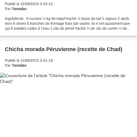
Publié le 11/08/2015 à 02:12
Par
Yanndac
Ingrédients : 6 rocotos ½ kg de bœuf haché ½ tasse de lait 1 oignon 2 œufs
durs 6 olives 6 tranches de fromage frais (de vache, ils n’ont quasiment que
ça) 6 patates cuites à l’eau 1 càs de persil haché ¼ de càc de cumin ¼ de
càc d’origan Huile Sucre...
Chicha morada Péruvienne (recette de Chad)
Publié le 11/08/2015 à 01:18
Par
Yanndac