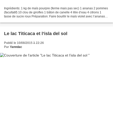
Ingrédients: 1 kg de maïs pourpre (ferme mais pas sec) 1 ananas 2 pommes
(facultatif) 10 clou de girofles 1 bâton de canelle 4 litre d’eau 4 citrons 1
tasse de sucre roux Préparation: Faire bouillir le maïs violet avec l’ananas
coupé en tranche, les quartiers...
Le lac Titicaca et l’isla del sol
Publié le 10/08/2015 à 22:26
Par
Yanndac